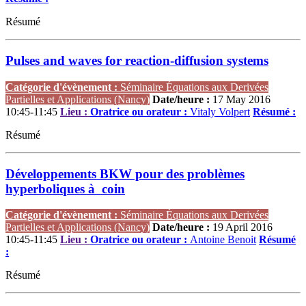
Résumé
Pulses and waves for reaction-diffusion systems
Catégorie d'évènement :
Séminaire Équations aux Derivées
Partielles et Applications (Nancy)
Date/heure :
17 May 2016
10:45-11:45
Lieu :
Oratrice ou orateur :
Vitaly Volpert
Résumé :
Résumé
Développements BKW pour des problèmes
hyperboliques à coin
Catégorie d'évènement :
Séminaire Équations aux Derivées
Partielles et Applications (Nancy)
Date/heure :
19 April 2016
10:45-11:45
Lieu :
Oratrice ou orateur :
Antoine Benoit
Résumé
:
Résumé