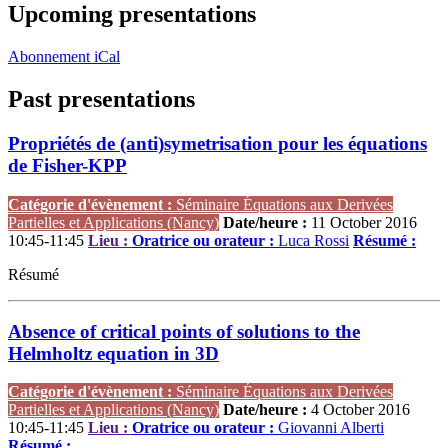
Upcoming presentations
Abonnement iCal
Past presentations
Propriétés de (anti)symetrisation pour les équations
de Fisher-KPP
Catégorie d'évènement :
Séminaire Équations aux Derivées
Partielles et Applications (Nancy)
Date/heure :
11 October 2016
10:45-11:45
Lieu :
Oratrice ou orateur :
Luca Rossi
Résumé :
Résumé
Absence of critical points of solutions to the
Helmholtz equation in 3D
Catégorie d'évènement :
Séminaire Équations aux Derivées
Partielles et Applications (Nancy)
Date/heure :
4 October 2016
10:45-11:45
Lieu :
Oratrice ou orateur :
Giovanni Alberti
Résumé :