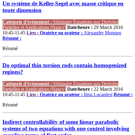
Un système de Keller-Segel avec masse critique en
toute dimension
Catégorie d'évènement :
Séminaire Équations aux Derivées
Partielles et Applications (Nancy)
Date/heure :
29 March 2016
10:45-11:45
Lieu :
Oratrice ou orateur :
Alexandre Montaru
Résumé :
Résumé
Do optimal thin torsion rods contain homogenized
regions?
Catégorie d'évènement :
Séminaire Équations aux Derivées
Partielles et Applications (Nancy)
Date/heure :
22 March 2016
10:45-11:45
Lieu :
Oratrice ou orateur :
Iliria Lucardesi
Résumé :
Résumé
Indirect controllability of some linear parabolic
systems of two equations with one control involving