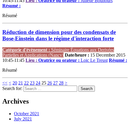
10:45-11:45
Lieu :
Oratrice ou orateur :
Juliette Bouhours
Résumé :
Résumé
Réduction de dimension pour des condensats de
Bose-Einstein dans le régime d'interaction forte
Catégorie d'évènement :
Séminaire Équations aux Derivées
Partielles et Applications (Nancy)
Date/heure :
15 December 2015
10:45-11:45
Lieu :
Oratrice ou orateur :
Loic Le Treust
Résumé :
Résumé
<<
<
20
21
22
23
24
25
26
27
28
>
Search for:
Archives
October 2021
July 2021