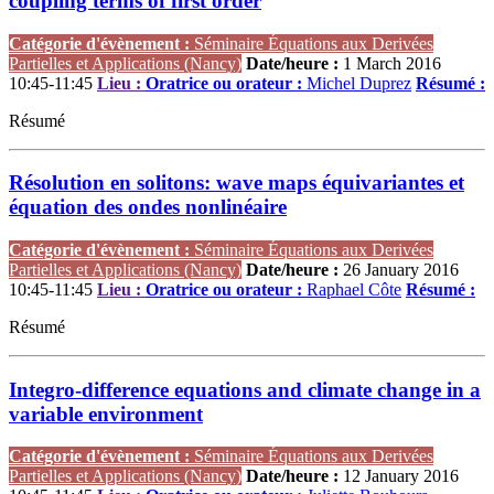
coupling terms of first order
Catégorie d'évènement :
Séminaire Équations aux Derivées
Partielles et Applications (Nancy)
Date/heure :
1 March 2016
10:45-11:45
Lieu :
Oratrice ou orateur :
Michel Duprez
Résumé :
Résumé
Résolution en solitons: wave maps équivariantes et
équation des ondes nonlinéaire
Catégorie d'évènement :
Séminaire Équations aux Derivées
Partielles et Applications (Nancy)
Date/heure :
26 January 2016
10:45-11:45
Lieu :
Oratrice ou orateur :
Raphael Côte
Résumé :
Résumé
Integro-difference equations and climate change in a
variable environment
Catégorie d'évènement :
Séminaire Équations aux Derivées
Partielles et Applications (Nancy)
Date/heure :
12 January 2016