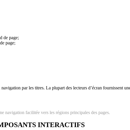
ed de page;
 de page;
 navigation par les titres. La plupart des lecteurs d’écran fournissent une
e navigation facilitée vers les régions principales des pages.
MPOSANTS INTERACTIFS