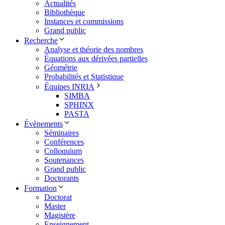
Actualités
Bibliothèque
Instances et commissions
Grand public
Recherche
Analyse et théorie des nombres
Équations aux dérivées partielles
Géométrie
Probabilités et Statistique
Équipes INRIA
SIMBA
SPHINX
PASTA
Évènements
Séminaires
Conférences
Colloquium
Soutenances
Grand public
Doctorants
Formation
Doctorat
Master
Magistère
Enseignement