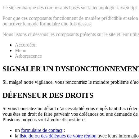
Le site embarque des composants basés sur la technologie JavaScript. 
Pour que ces composants fonctionnent de manière prédictible et selon le
ou activer le mode formulaire une fois dessus.
Nous listons ci-dessous les composants présents sur le site et leur utilis
Accordéon
Menu
Arborescence
SIGNALER UN DYSFONCTIONNEMEN
Si, malgré notre vigilance, vous rencontriez le moindre problème d’acce
DÉFENSEUR DES DROITS
Si vous constatez un défaut d’accessibilité vous empêchant d’accéder 
vous êtes en droit de faire parvenir vos doléances ou une demande de 
Plusieurs moyens sont à votre disposition :
un
formulaire de contact
;
la
liste du ou des délégués de votre région
avec leurs information