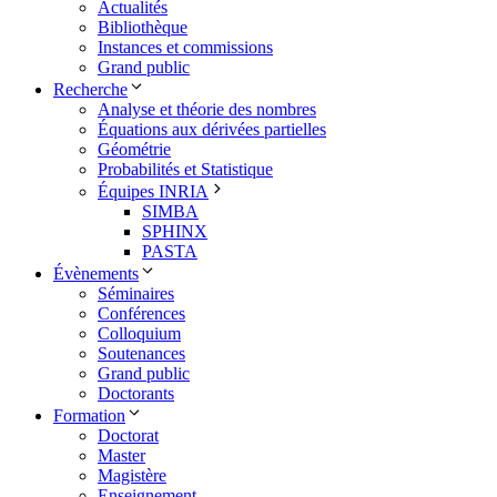
Actualités
Bibliothèque
Instances et commissions
Grand public
Recherche
Analyse et théorie des nombres
Équations aux dérivées partielles
Géométrie
Probabilités et Statistique
Équipes INRIA
SIMBA
SPHINX
PASTA
Évènements
Séminaires
Conférences
Colloquium
Soutenances
Grand public
Doctorants
Formation
Doctorat
Master
Magistère
Enseignement