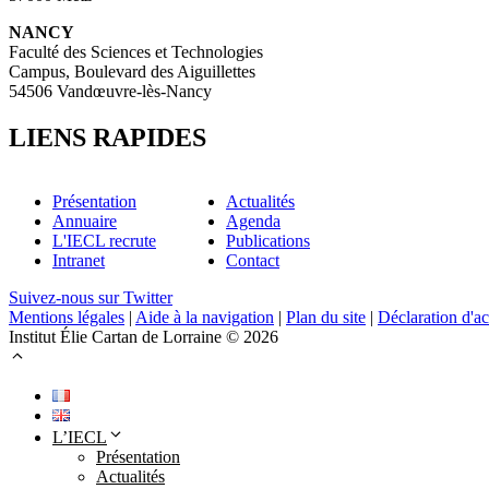
NANCY
Faculté des Sciences et Technologies
Campus, Boulevard des Aiguillettes
54506 Vandœuvre-lès-Nancy
LIENS RAPIDES
Présentation
Actualités
Annuaire
Agenda
L'IECL recrute
Publications
Intranet
Contact
Suivez-nous sur Twitter
Mentions légales
|
Aide à la navigation
|
Plan du site
|
Déclaration d'ac
Institut Élie Cartan de Lorraine © 2026
L’IECL
Présentation
Actualités