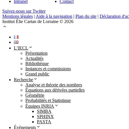
Intranet
Contact
Suivez-nous sur Twitter
Mentions légales
|
Aide à la navigation
|
Plan du site
|
Déclaration d'ac
Institut Élie Cartan de Lorraine © 2026
L’IECL
Présentation
Actualités
Bibliothèque
Instances et commissions
Grand public
Recherche
Analyse et théorie des nombres
Équations aux dérivées partielles
Géométrie
Probabilités et Statistique
Équipes INRIA
SIMBA
SPHINX
PASTA
Évènements