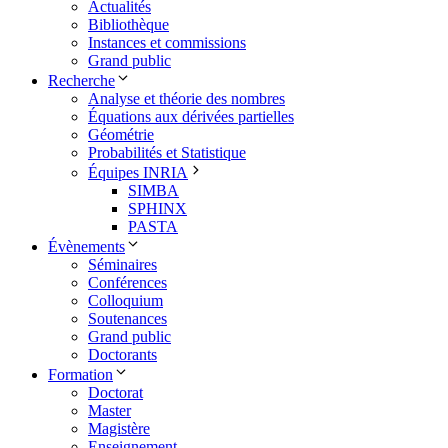
Actualités
Bibliothèque
Instances et commissions
Grand public
Recherche
Analyse et théorie des nombres
Équations aux dérivées partielles
Géométrie
Probabilités et Statistique
Équipes INRIA
SIMBA
SPHINX
PASTA
Évènements
Séminaires
Conférences
Colloquium
Soutenances
Grand public
Doctorants
Formation
Doctorat
Master
Magistère
Enseignement