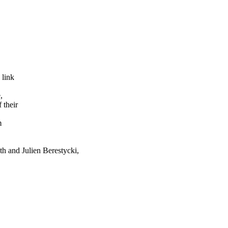
 link
,
 their
m
th and Julien Berestycki,