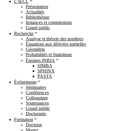
L’IECL
Présentation
Actualités
Bibliothèque
Instances et commissions
Grand public
Recherche
Analyse et théorie des nombres
Équations aux dérivées partielles
Géométrie
Probabilités et Statistique
Équipes INRIA
SIMBA
SPHINX
PASTA
Évènements
Séminaires
Conférences
Colloquium
Soutenances
Grand public
Doctorants
Formation
Doctorat
Master