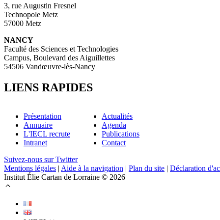
3, rue Augustin Fresnel
Technopole Metz
57000 Metz
NANCY
Faculté des Sciences et Technologies
Campus, Boulevard des Aiguillettes
54506 Vandœuvre-lès-Nancy
LIENS RAPIDES
Présentation
Actualités
Annuaire
Agenda
L'IECL recrute
Publications
Intranet
Contact
Suivez-nous sur Twitter
Mentions légales
|
Aide à la navigation
|
Plan du site
|
Déclaration d'ac
Institut Élie Cartan de Lorraine © 2026