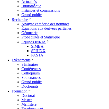
Actualités
Bibliothèque
Instances et commissions
Grand public
Recherche
Analyse et théorie des nombres
Équations aux dérivées partielles
Géométrie
Probabilités et Statistique
Équipes INRIA
SIMBA
SPHINX
PASTA
Évènements
Séminaires
Conférences
Colloquium
Soutenances
Grand public
Doctorants
Formation
Doctorat
Master
Magistère
Enseignement