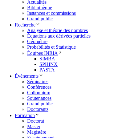
Actualités
Bibliothèque
Instances et commissions
Grand public
Recherche
Analyse et théorie des nombres
Équations aux dérivées partielles
Géométrie
Probabilités et Statistique
Équipes INRIA
SIMBA
SPHINX
PASTA
Évènements
Séminaires
Conférences
Colloquium
Soutenances
Grand public
Doctorants
Formation
Doctorat
Master
Magistère
Enseignement