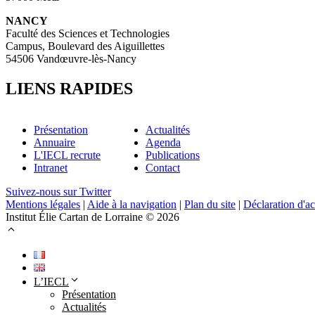
NANCY
Faculté des Sciences et Technologies
Campus, Boulevard des Aiguillettes
54506 Vandœuvre-lès-Nancy
LIENS RAPIDES
Présentation
Actualités
Annuaire
Agenda
L'IECL recrute
Publications
Intranet
Contact
Suivez-nous sur Twitter
Mentions légales
|
Aide à la navigation
|
Plan du site
|
Déclaration d'ac
Institut Élie Cartan de Lorraine © 2026
L’IECL
Présentation
Actualités