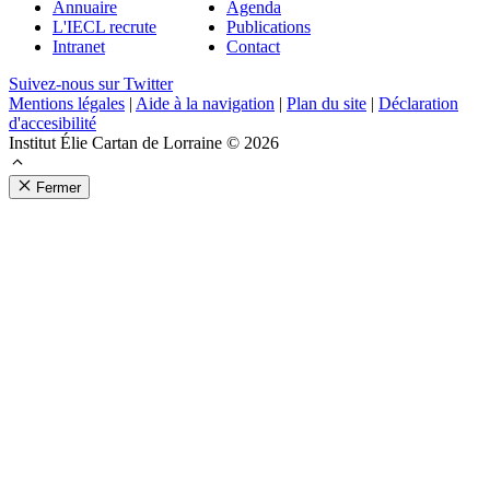
Annuaire
Agenda
L'IECL recrute
Publications
Intranet
Contact
Suivez-nous sur Twitter
Mentions légales
|
Aide à la navigation
|
Plan du site
|
Déclaration
d'accesibilité
Institut Élie Cartan de Lorraine © 2026
Fermer