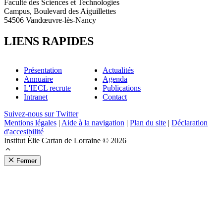
Faculté des Sciences et Technologies
Campus, Boulevard des Aiguillettes
54506 Vandœuvre-lès-Nancy
LIENS RAPIDES
Présentation
Actualités
Annuaire
Agenda
L'IECL recrute
Publications
Intranet
Contact
Suivez-nous sur Twitter
Mentions légales
|
Aide à la navigation
|
Plan du site
|
Déclaration
d'accesibilité
Institut Élie Cartan de Lorraine © 2026
Fermer