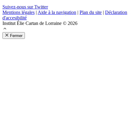
Suivez-nous sur Twitter
Mentions légales
|
Aide à la navigation
|
Plan du site
|
Déclaration
d'accesibilité
Institut Élie Cartan de Lorraine © 2026
Fermer