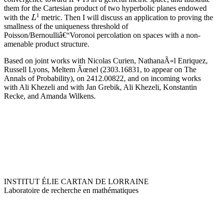
them for the Cartesian product of two hyperbolic planes endowed
L
1
with the
metric. Then I will discuss an application to proving the
smallness of the uniqueness threshold of
Poisson/Bernoulliâ€“Voronoi percolation on spaces with a non-
amenable product structure.
Based on joint works with Nicolas Curien, NathanaÃ«l Enriquez,
Russell Lyons, Meltem Ãœnel (2303.16831, to appear on The
Annals of Probability), on 2412.00822, and on incoming works
with Ali Khezeli and with Jan Grebik, Ali Khezeli, Konstantin
Recke, and Amanda Wilkens.
INSTITUT ÉLIE CARTAN DE LORRAINE
Laboratoire de recherche en mathématiques