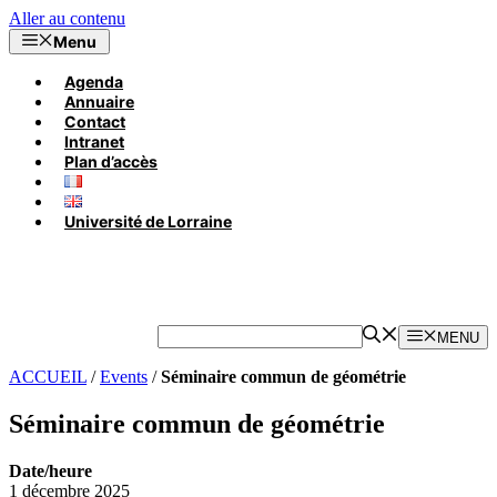
Aller au contenu
Menu
Agenda
Annuaire
Contact
Intranet
Plan d’accès
Université de Lorraine
MENU
ACCUEIL
/
Events
/
Séminaire commun de géométrie
Séminaire commun de géométrie
Date/heure
1 décembre 2025