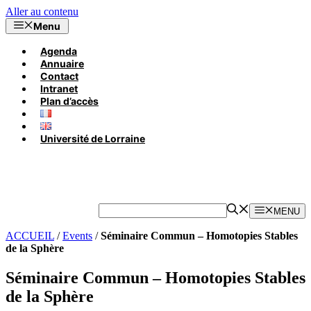
Aller au contenu
Menu
Agenda
Annuaire
Contact
Intranet
Plan d’accès
Université de Lorraine
MENU
ACCUEIL
/
Events
/
Séminaire Commun – Homotopies Stables
de la Sphère
Séminaire Commun – Homotopies Stables
de la Sphère