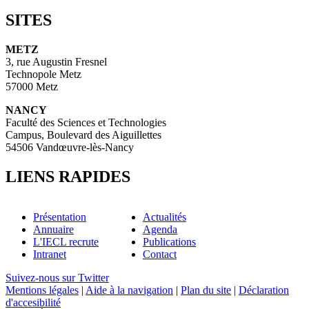
SITES
METZ
3, rue Augustin Fresnel
Technopole Metz
57000 Metz
NANCY
Faculté des Sciences et Technologies
Campus, Boulevard des Aiguillettes
54506 Vandœuvre-lès-Nancy
LIENS RAPIDES
Présentation
Actualités
Annuaire
Agenda
L'IECL recrute
Publications
Intranet
Contact
Suivez-nous sur Twitter
Mentions légales
|
Aide à la navigation
|
Plan du site
|
Déclaration
d'accesibilité