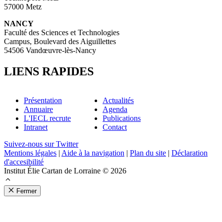
57000 Metz
NANCY
Faculté des Sciences et Technologies
Campus, Boulevard des Aiguillettes
54506 Vandœuvre-lès-Nancy
LIENS RAPIDES
Présentation
Actualités
Annuaire
Agenda
L'IECL recrute
Publications
Intranet
Contact
Suivez-nous sur Twitter
Mentions légales
|
Aide à la navigation
|
Plan du site
|
Déclaration
d'accesibilité
Institut Élie Cartan de Lorraine © 2026
Fermer