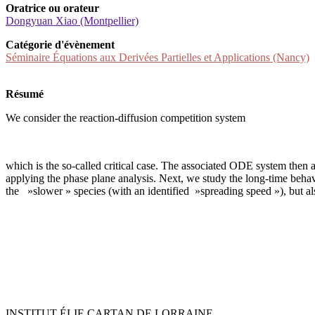
Oratrice ou orateur
Dongyuan Xiao (Montpellier)
Catégorie d'évènement
Séminaire Équations aux Derivées Partielles et Applications (Nancy)
Résumé
We consider the reaction-diffusion competition system
which is the so-called critical case. The associated ODE system then a
applying the phase plane analysis. Next, we study the long-time behav
the »slower » species (with an identified »spreading speed »), but a
INSTITUT ÉLIE CARTAN DE LORRAINE