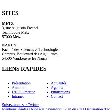
SITES
METZ
3, rue Augustin Fresnel
Technopole Metz
57000 Metz
NANCY
Faculté des Sciences et Technologies
Campus, Boulevard des Aiguillettes
54506 Vandœuvre-lès-Nancy
LIENS RAPIDES
Présentation
Actualités
Annuaire
Agenda
L'IECL recrute
Publications
Intranet
Contact
Suivez-nous sur Twitter
Mentions légales
|
Aide à la navigation
|
Plan du site
|
Déclaration d'ac