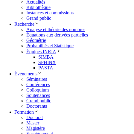
Actualités
Bibliothèque
Instances et commissions
Grand public
Recherche
Analyse et théorie des nombres
Équations aux dérivées partielles
Géométrie
Probabilités et Statistique
Équipes INRIA
SIMBA
SPHINX
PASTA
Évènements
Séminaires
Conférences
Colloquium
Soutenances
Grand public
Doctorants
Formation
Doctorat
Master
Magistère
Enseignement