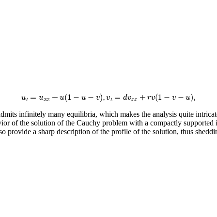
u
t
=
u
x
x
+
u
(
1
−
u
−
v
)
,
v
t
=
d
v
x
x
+
r
v
(
1
−
v
−
u
)
,
dmits infinitely many equilibria, which makes the analysis quite intric
ior of the solution of the Cauchy problem with a compactly supported in
lso provide a sharp description of the profile of the solution, thus sh