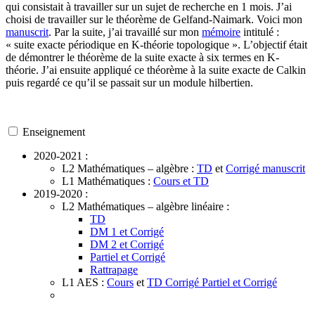
qui consistait à travailler sur un sujet de recherche en 1 mois. J’ai
choisi de travailler sur le théorème de Gelfand-Naimark. Voici mon
manuscrit
. Par la suite, j’ai travaillé sur mon
mémoire
intitulé :
« suite exacte périodique en K-théorie topologique ». L’objectif était
de démontrer le théorème de la suite exacte à six termes en K-
théorie. J’ai ensuite appliqué ce théorème à la suite exacte de Calkin
puis regardé ce qu’il se passait sur un module hilbertien.
Enseignement
2020-2021 :
L2 Mathématiques – algèbre :
TD
et
Corrigé manuscrit
L1 Mathématiques :
Cours et TD
2019-2020 :
L2 Mathématiques – algèbre linéaire :
TD
DM 1 et Corrigé
DM 2 et Corrigé
Partiel et Corrigé
Rattrapage
L1 AES :
Cours
et
TD Corrigé
Partiel et Corrigé