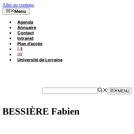
Aller au contenu
Menu
Agenda
Annuaire
Contact
Intranet
Plan d’accès
Université de Lorraine
MENU
BESSIÈRE Fabien