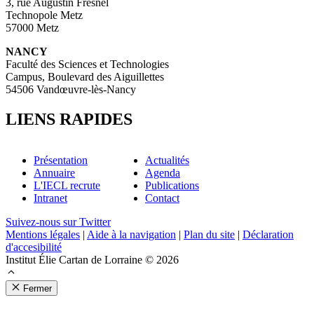
3, rue Augustin Fresnel
Technopole Metz
57000 Metz
NANCY
Faculté des Sciences et Technologies
Campus, Boulevard des Aiguillettes
54506 Vandœuvre-lès-Nancy
LIENS RAPIDES
Présentation
Actualités
Annuaire
Agenda
L'IECL recrute
Publications
Intranet
Contact
Suivez-nous sur Twitter
Mentions légales
|
Aide à la navigation
|
Plan du site
|
Déclaration
d'accesibilité
Institut Élie Cartan de Lorraine © 2026
Fermer