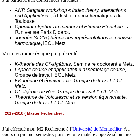
ANR Singstar workshop « Index theory. Interactions
and Applications,
à l’Institut de mathématiques de
Toulouse.
Operator algebras in memory of Etienne Blanchard,
à
l’Univeristé Paris Diderot.
Journée SL2(R)
théorie des représentations et an
alyse
harmon
ique
, IECL Metz
Voici les exposés que j’ai présenté :
K-théorie des C*-algèbres,
Séminaire doctorant à Metz.
Espace coarse et application d’assemblage coarse,
Groupe de travail IECL Metz.
KK-théorie G-équivariante,
Groupe de travail IECL
Metz.
C*-algèbre de Roe,
Groupe de travail IECL Metz.
Théorème de Voiculescu et sa version équivariante,
Groupe de travail IECL Metz.
2017-2018 ( Master Recherche) :
J’ai effectué mon M2 Recherche à l’
Université de Montpellier
. Au
cours du premier semestre, j’ai suivi une matière appelée séminaire