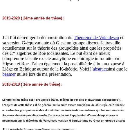
2019-2020 ( 2ème année de thèse) :
J’ai fini de rédiger la démonstration du
Théorème de Voiculescu
et
sa version G-équivariante où G est un groupe discret. Je travaille
actuellement sur la théorie des groupoïdes ainsi que les propriétés
des C*-algèbres de Roe localisantes. Le but étant de mieux
comprendre la suite exacte analytique en chirurgie introduite par
Higson et Roe. J’ai eu également la possibilité de faire un exposé à
Liège en Belgique autour de la K-théorie. Voici l’
abstract
ainsi que le
beamer
utilisé lors de ma présentation.
2018-2019 ( 1ère année de thèse) :
Le titre de ma thèse est « groupoïde étales, théorie de l’indice et invariants secondaires ».
L’objetif de cette thèse est de généraliser la suite exacte analytique de chirurgie en K-théorie
au cadre des groupoïdes étales et d’étudier les invariants secondaires qui lui sont associés.
Au cours de cette première année, j’ai travaillé sur l’application d’assemblage coarse et
notamment sur le théorème de Voiculescu version G-équivariante ou G est un groupe discret.
J’ai participé aux conférences suivantes :