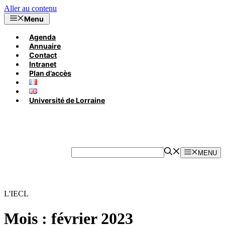
Aller au contenu
Menu
Agenda
Annuaire
Contact
Intranet
Plan d’accès
Université de Lorraine
MENU
L'IECL
Mois :
février 2023