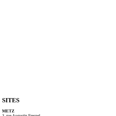
SITES
METZ
3, rue Augustin Fresnel