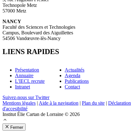
Technopole Metz
57000 Metz
NANCY
Faculté des Sciences et Technologies
Campus, Boulevard des Aiguillettes
54506 Vandœuvre-lès-Nancy
LIENS RAPIDES
Présentation
Actualités
Annuaire
Agenda
L'IECL recrute
Publications
Intranet
Contact
Suivez-nous sur Twitter
Mentions légales
|
Aide à la navigation
|
Plan du site
|
Déclaration
d'accesibilité
Institut Élie Cartan de Lorraine © 2026
Fermer