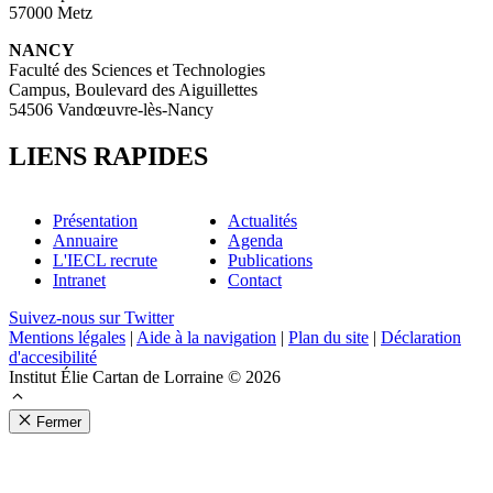
57000 Metz
NANCY
Faculté des Sciences et Technologies
Campus, Boulevard des Aiguillettes
54506 Vandœuvre-lès-Nancy
LIENS RAPIDES
Présentation
Actualités
Annuaire
Agenda
L'IECL recrute
Publications
Intranet
Contact
Suivez-nous sur Twitter
Mentions légales
|
Aide à la navigation
|
Plan du site
|
Déclaration
d'accesibilité
Institut Élie Cartan de Lorraine © 2026
Fermer