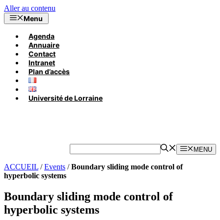
Aller au contenu
Menu
Agenda
Annuaire
Contact
Intranet
Plan d’accès
Université de Lorraine
MENU
ACCUEIL
/
Events
/
Boundary sliding mode control of
hyperbolic systems
Boundary sliding mode control of
hyperbolic systems