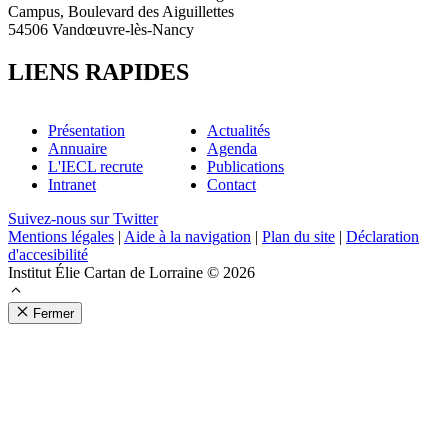
Campus, Boulevard des Aiguillettes
54506 Vandœuvre-lès-Nancy
LIENS RAPIDES
Présentation
Actualités
Annuaire
Agenda
L'IECL recrute
Publications
Intranet
Contact
Suivez-nous sur Twitter
Mentions légales
|
Aide à la navigation
|
Plan du site
|
Déclaration
d'accesibilité
Institut Élie Cartan de Lorraine © 2026
Fermer