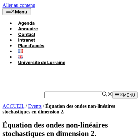
Aller au contenu
Menu
Agenda
Annuaire
Contact
Intranet
Plan d’accès
Université de Lorraine
MENU
ACCUEIL
/
Events
/
Équation des ondes non-linéaires
stochastiques en dimension 2.
Équation des ondes non-linéaires
stochastiques en dimension 2.