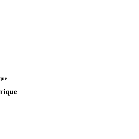
ique
rique