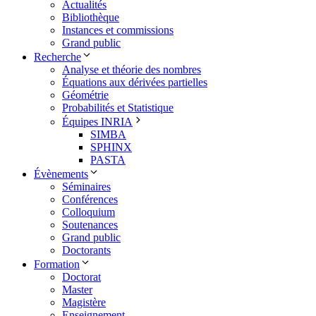
Actualités
Bibliothèque
Instances et commissions
Grand public
Recherche
Analyse et théorie des nombres
Équations aux dérivées partielles
Géométrie
Probabilités et Statistique
Équipes INRIA
SIMBA
SPHINX
PASTA
Évènements
Séminaires
Conférences
Colloquium
Soutenances
Grand public
Doctorants
Formation
Doctorat
Master
Magistère
Enseignement