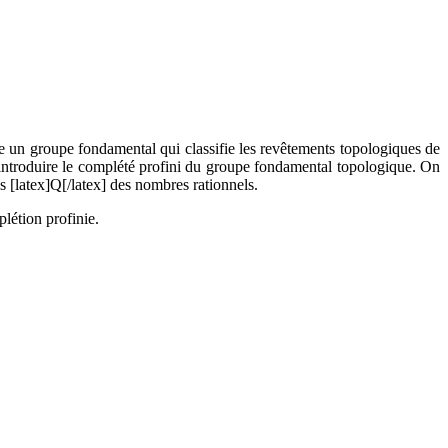
e un groupe fondamental qui classifie les revêtements topologiques de
 à introduire le complété profini du groupe fondamental topologique. On
 [latex]Q[/latex] des nombres rationnels.
létion profinie.