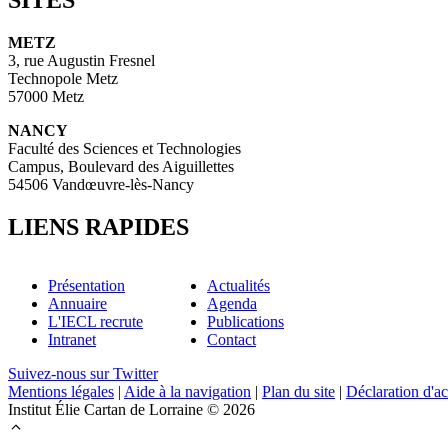
METZ
3, rue Augustin Fresnel
Technopole Metz
57000 Metz
NANCY
Faculté des Sciences et Technologies
Campus, Boulevard des Aiguillettes
54506 Vandœuvre-lès-Nancy
LIENS RAPIDES
Présentation
Actualités
Annuaire
Agenda
L'IECL recrute
Publications
Intranet
Contact
Suivez-nous sur Twitter
Mentions légales
|
Aide à la navigation
|
Plan du site
|
Déclaration d'ac
Institut Élie Cartan de Lorraine © 2026