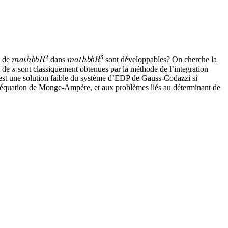
m
a
t
h
b
b
R
2
m
a
t
h
b
b
R
3
s de
dans
sont développables? On cherche la
s
l de
sont classiquement obtenues par la méthode de l’integration
 est une solution faible du système d’EDP de Gauss-Codazzi si
e l’équation de Monge-Ampère, et aux problèmes liés au déterminant de