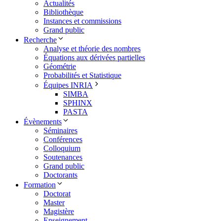
Actualités
Bibliothèque
Instances et commissions
Grand public
Recherche
Analyse et théorie des nombres
Équations aux dérivées partielles
Géométrie
Probabilités et Statistique
Équipes INRIA
SIMBA
SPHINX
PASTA
Évènements
Séminaires
Conférences
Colloquium
Soutenances
Grand public
Doctorants
Formation
Doctorat
Master
Magistère
Enseignement