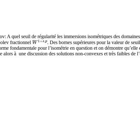
v: A quel seuil de régularité les immersions isométriques des domaine
W
1
+
s
,
p
olev fractionnel
. Des bornes supérieures pour la valeur de seui
 forme fondamentale pour l’isométrie en question et on démontre qu’elle
se alors à une discussion des solutions non-convexes et très faibles d