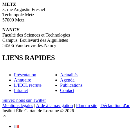
METZ
3, rue Augustin Fresnel
Technopole Metz
57000 Metz
NANCY
Faculté des Sciences et Technologies
Campus, Boulevard des Aiguillettes
54506 Vandœuvre-lès-Nancy
LIENS RAPIDES
Présentation
Actualités
Annuaire
Agenda
L'IECL recrute
Publications
Intranet
Contact
Suivez-nous sur Twitter
Mentions légales
|
Aide à la navigation
|
Plan du site
|
Déclaration d'ac
Institut Élie Cartan de Lorraine © 2026