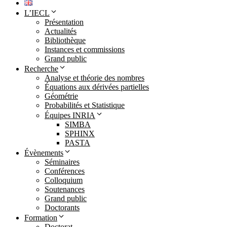
L’IECL
Présentation
Actualités
Bibliothèque
Instances et commissions
Grand public
Recherche
Analyse et théorie des nombres
Équations aux dérivées partielles
Géométrie
Probabilités et Statistique
Équipes INRIA
SIMBA
SPHINX
PASTA
Évènements
Séminaires
Conférences
Colloquium
Soutenances
Grand public
Doctorants
Formation
Doctorat