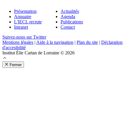
Présentation
Actualités
Annuaire
Agenda
L'IECL recrute
Publications
Intranet
Contact
Suivez-nous sur Twitter
Mentions légales
|
Aide à la navigation
|
Plan du site
|
Déclaration
d'accesibilité
Institut Élie Cartan de Lorraine © 2026
Fermer