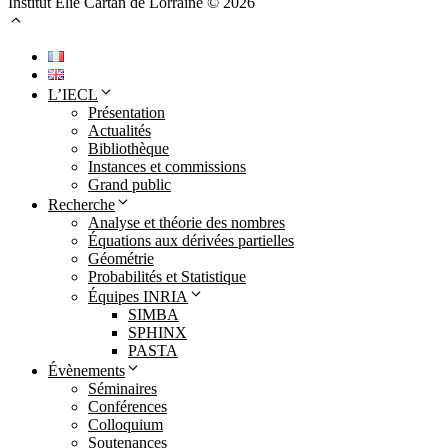
Institut Élie Cartan de Lorraine © 2026
L’IECL
Présentation
Actualités
Bibliothèque
Instances et commissions
Grand public
Recherche
Analyse et théorie des nombres
Équations aux dérivées partielles
Géométrie
Probabilités et Statistique
Équipes INRIA
SIMBA
SPHINX
PASTA
Évènements
Séminaires
Conférences
Colloquium
Soutenances