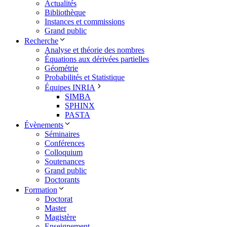
Actualités
Bibliothèque
Instances et commissions
Grand public
Recherche
Analyse et théorie des nombres
Équations aux dérivées partielles
Géométrie
Probabilités et Statistique
Équipes INRIA
SIMBA
SPHINX
PASTA
Évènements
Séminaires
Conférences
Colloquium
Soutenances
Grand public
Doctorants
Formation
Doctorat
Master
Magistère
Enseignement