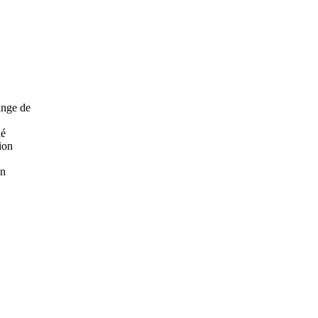
ange de
ié
ion
on