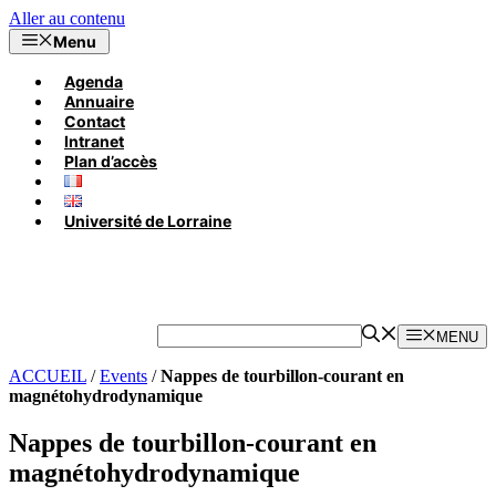
Aller au contenu
Menu
Agenda
Annuaire
Contact
Intranet
Plan d’accès
Université de Lorraine
MENU
ACCUEIL
/
Events
/
Nappes de tourbillon-courant en
magnétohydrodynamique
Nappes de tourbillon-courant en
magnétohydrodynamique