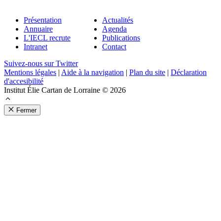
Présentation
Actualités
Annuaire
Agenda
L'IECL recrute
Publications
Intranet
Contact
Suivez-nous sur Twitter
Mentions légales
|
Aide à la navigation
|
Plan du site
|
Déclaration
d'accesibilité
Institut Élie Cartan de Lorraine © 2026
Fermer