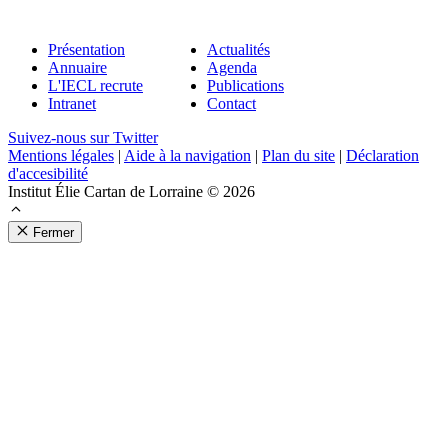
Présentation
Actualités
Annuaire
Agenda
L'IECL recrute
Publications
Intranet
Contact
Suivez-nous sur Twitter
Mentions légales
|
Aide à la navigation
|
Plan du site
|
Déclaration
d'accesibilité
Institut Élie Cartan de Lorraine © 2026
Fermer