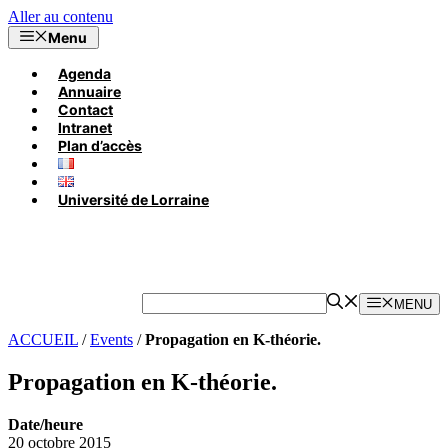
Aller au contenu
Menu
Agenda
Annuaire
Contact
Intranet
Plan d’accès
Université de Lorraine
MENU
ACCUEIL
/
Events
/
Propagation en K-théorie.
Propagation en K-théorie.
Date/heure
20 octobre 2015