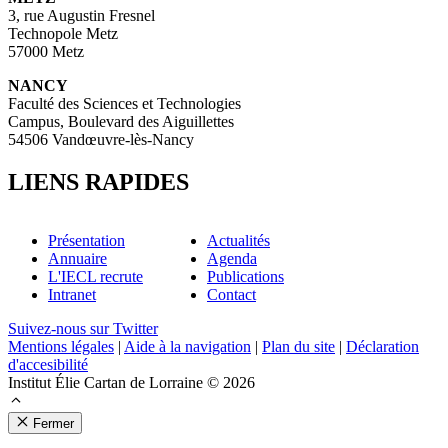
3, rue Augustin Fresnel
Technopole Metz
57000 Metz
NANCY
Faculté des Sciences et Technologies
Campus, Boulevard des Aiguillettes
54506 Vandœuvre-lès-Nancy
LIENS RAPIDES
Présentation
Actualités
Annuaire
Agenda
L'IECL recrute
Publications
Intranet
Contact
Suivez-nous sur Twitter
Mentions légales
|
Aide à la navigation
|
Plan du site
|
Déclaration
d'accesibilité
Institut Élie Cartan de Lorraine © 2026
Fermer