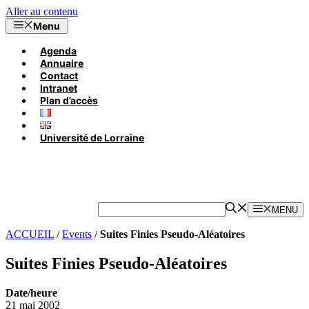
Aller au contenu
Menu
Agenda
Annuaire
Contact
Intranet
Plan d’accès
Université de Lorraine
MENU
ACCUEIL
/
Events
/
Suites Finies Pseudo-Aléatoires
Suites Finies Pseudo-Aléatoires
Date/heure
21 mai 2002