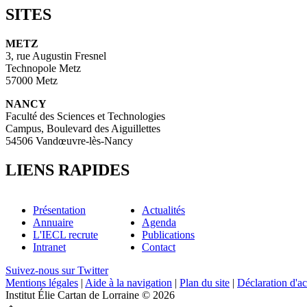
SITES
METZ
3, rue Augustin Fresnel
Technopole Metz
57000 Metz
NANCY
Faculté des Sciences et Technologies
Campus, Boulevard des Aiguillettes
54506 Vandœuvre-lès-Nancy
LIENS RAPIDES
Présentation
Actualités
Annuaire
Agenda
L'IECL recrute
Publications
Intranet
Contact
Suivez-nous sur Twitter
Mentions légales
|
Aide à la navigation
|
Plan du site
|
Déclaration d'ac
Institut Élie Cartan de Lorraine © 2026