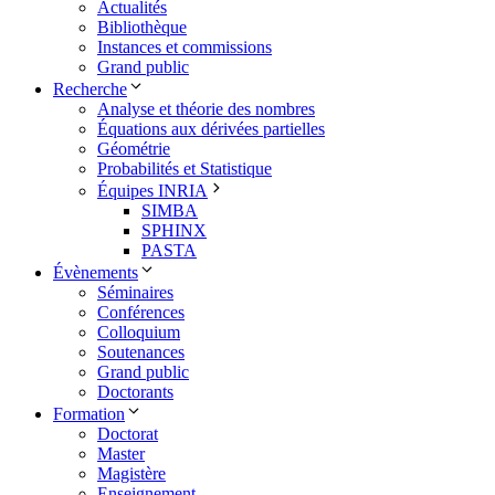
Actualités
Bibliothèque
Instances et commissions
Grand public
Recherche
Analyse et théorie des nombres
Équations aux dérivées partielles
Géométrie
Probabilités et Statistique
Équipes INRIA
SIMBA
SPHINX
PASTA
Évènements
Séminaires
Conférences
Colloquium
Soutenances
Grand public
Doctorants
Formation
Doctorat
Master
Magistère
Enseignement