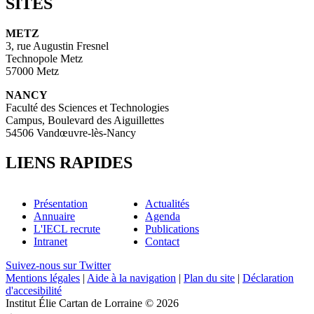
SITES
METZ
3, rue Augustin Fresnel
Technopole Metz
57000 Metz
NANCY
Faculté des Sciences et Technologies
Campus, Boulevard des Aiguillettes
54506 Vandœuvre-lès-Nancy
LIENS RAPIDES
Présentation
Actualités
Annuaire
Agenda
L'IECL recrute
Publications
Intranet
Contact
Suivez-nous sur Twitter
Mentions légales
|
Aide à la navigation
|
Plan du site
|
Déclaration
d'accesibilité
Institut Élie Cartan de Lorraine © 2026