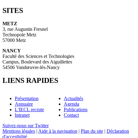
SITES
METZ
3, rue Augustin Fresnel
Technopole Metz
57000 Metz
NANCY
Faculté des Sciences et Technologies
Campus, Boulevard des Aiguillettes
54506 Vandœuvre-lès-Nancy
LIENS RAPIDES
Présentation
Actualités
Annuaire
Agenda
L'IECL recrute
Publications
Intranet
Contact
Suivez-nous sur Twitter
Mentions légales
|
Aide à la navigation
|
Plan du site
|
Déclaration
d'accesibilité