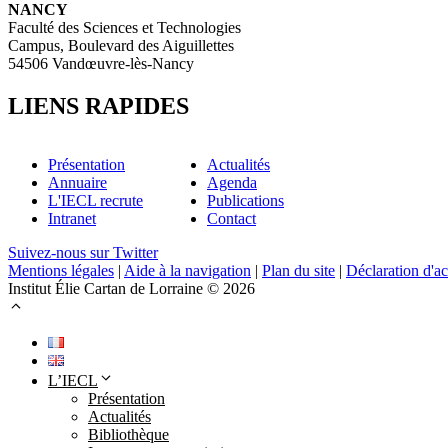
NANCY
Faculté des Sciences et Technologies
Campus, Boulevard des Aiguillettes
54506 Vandœuvre-lès-Nancy
LIENS RAPIDES
Présentation
Actualités
Annuaire
Agenda
L'IECL recrute
Publications
Intranet
Contact
Suivez-nous sur Twitter
Mentions légales
|
Aide à la navigation
|
Plan du site
|
Déclaration d'ac
Institut Élie Cartan de Lorraine © 2026
L’IECL
Présentation
Actualités
Bibliothèque