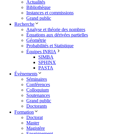
Actualités
Bibliothèque
Instances et commissions
Grand public
Recherche
Analyse et théorie des nombres
Équations aux dérivées partielles
Géométrie
Probabilités et Statistique
Équipes INRIA
SIMBA
SPHINX
PASTA
Évènements
Séminaires
Conférences
Colloquium
Soutenances
Grand public
Doctorants
Formation
Doctorat
Master
Magistère
Enseignement