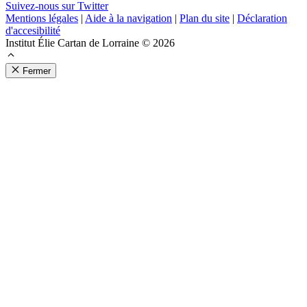
Suivez-nous sur Twitter
Mentions légales
|
Aide à la navigation
|
Plan du site
|
Déclaration
d'accesibilité
Institut Élie Cartan de Lorraine © 2026
Fermer