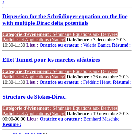
:
Dispersion for the Schrödinger equation on the line
with multiple Dirac delta potentials
Catégorie d'évènement :
Séminaire Équations aux Derivées
Partielles et Applications (Nancy)
Date/heure :
3 décembre 2013
10:30-11:30
Lieu :
Oratrice ou orateur :
Valeria Banica
Résumé :
Effet Tunnel pour les marches aléatoires
Catégorie d'évènement :
Séminaire Équations aux Derivées
Partielles et Applications (Nancy)
Date/heure :
26 novembre 2013
10:30-11:30
Lieu :
Oratrice ou orateur :
Frédéric Hérau
Résumé :
Structure de Stokes-Dirac.
Catégorie d'évènement :
Séminaire Équations aux Derivées
Partielles et Applications (Nancy)
Date/heure :
19 novembre 2013
00:00-00:00
Lieu :
Oratrice ou orateur :
Bernhard Maschke
Résumé :