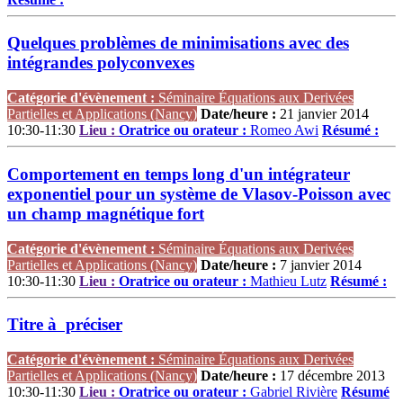
Quelques problèmes de minimisations avec des
intégrandes polyconvexes
Catégorie d'évènement :
Séminaire Équations aux Derivées
Partielles et Applications (Nancy)
Date/heure :
21 janvier 2014
10:30-11:30
Lieu :
Oratrice ou orateur :
Romeo Awi
Résumé :
Comportement en temps long d'un intégrateur
exponentiel pour un système de Vlasov-Poisson avec
un champ magnétique fort
Catégorie d'évènement :
Séminaire Équations aux Derivées
Partielles et Applications (Nancy)
Date/heure :
7 janvier 2014
10:30-11:30
Lieu :
Oratrice ou orateur :
Mathieu Lutz
Résumé :
Titre à préciser
Catégorie d'évènement :
Séminaire Équations aux Derivées
Partielles et Applications (Nancy)
Date/heure :
17 décembre 2013
10:30-11:30
Lieu :
Oratrice ou orateur :
Gabriel Rivière
Résumé