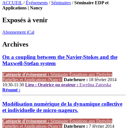
ACCUEIL
/
Événements
/
Séminaires
/
Séminaire EDP et
Applications | Nancy
Exposés à venir
Abonnement iCal
Archives
On a coupling between the Navier-Stokes and the
Maxwell-Stefan system
Catégorie d'évènement :
Séminaire Équations aux Derivées
Partielles et Applications (Nancy)
Date/heure :
18 février 2014
10:30-11:30
Lieu :
Oratrice ou orateur :
Ewelina Zatorska
Résumé :
Modélisation numérique de la dynamique collective
et individuelle de micro-nageurs.
Catégorie d'évènement :
Séminaire Équations aux Derivées
Partielles et Applications (Nancy)
Date/heure :
7 février 2014