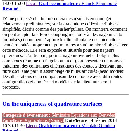
14:00-15:00
Lieu :
Oratrice ou orateur :
Franck Plouraboué
Résumé :
D’une part le séminaire présentera des résultats en cours (et
relativement préliminaires) sur la dynamique collective d’objets
simplifiés, décrits comme des pusher/pullers. On montrera comment
on peut adapter la « Force coupling method » à des nageurs auto-
propulsés,et comment l’ approximation dipolaire des interactions
peut être traitée proprement pour un très grand nombre d’objets avec
cette méthode. Elle sera exposée et illustrée pour des nageurs
sphériques. D’autre part, pour la nage individuelle d’objets plus
complexes (comme un flagele ou un cil), on présentera un nouveau
traitement des contraintes cinématiques des contacts décrivant une
fibre oscillante par un assemblage de billes articulés (bead models).
Des illustrations de la comparaison de ce modèle avec différentes
configurations et données et modèles de la littérature seront
proposés.
On the uniqueness of quadrature surfaces
Catégorie d'évènement :
Séminaire Équations aux Derivées
Partielles et Applications (Nancy)
Date/heure :
4 février 2014
10:30-11:30
Lieu :
Oratrice ou orateur :
Michiaki Onodera
Résumé :