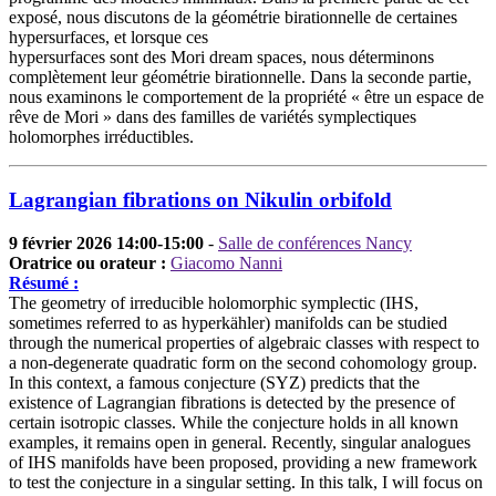
exposé, nous discutons de la géométrie birationnelle de certaines
hypersurfaces, et lorsque ces
hypersurfaces sont des Mori dream spaces, nous déterminons
complètement leur géométrie birationnelle. Dans la seconde partie,
nous examinons le comportement de la propriété « être un espace de
rêve de Mori » dans des familles de variétés symplectiques
holomorphes irréductibles.
Lagrangian fibrations on Nikulin orbifold
9 février 2026 14:00-15:00
-
Salle de conférences Nancy
Oratrice ou orateur :
Giacomo Nanni
Résumé :
The geometry of irreducible holomorphic symplectic (IHS,
sometimes referred to as hyperkähler) manifolds can be studied
through the numerical properties of algebraic classes with respect to
a non-degenerate quadratic form on the second cohomology group.
In this context, a famous conjecture (SYZ) predicts that the
existence of Lagrangian fibrations is detected by the presence of
certain isotropic classes. While the conjecture holds in all known
examples, it remains open in general. Recently, singular analogues
of IHS manifolds have been proposed, providing a new framework
to test the conjecture in a singular setting. In this talk, I will focus on