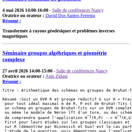
4 mai 2026 14:00-16:00
-
Salle de conférences Nancy
Oratrice ou orateur :
David Dos Santos Ferreira
Résumé :
Transformée à rayons géodésiques et problèmes inverses
magnétiques
Séminaire groupes algébriques et géométrie
complexe
27 avril 2026 14:00-15:00
-
Salle de conférences Nancy
Oratrice ou orateur :
Anis Zidani
Résumé :
Titre : Arithmétique des schémas en groupes de Bruhat-T
Résumé :Soit un DVR R et groupe réductif G sur K = Frac
 pour tout idéal maximal m de R, P est de Bruhat-Tits (
 un schéma en groupes de Bruhat-Tits sur un DVR complet
 ou même le modèle de Néron lft d'un tore, ou des schém
^1
^1
 de comprendre quand l'application H
(R,P) --> H
(K,G
 First pour leurs études sur les groupes classiques et 
 sur R (démontrée par Nisnevich et Guo) est le cas part
 l'étude de la question, puis démontrons que l'applicat