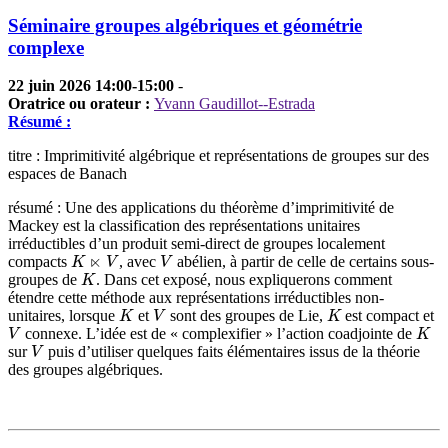
Séminaire groupes algébriques et géométrie
complexe
22 juin 2026 14:00-15:00
-
Oratrice ou orateur :
Yvann Gaudillot--Estrada
Résumé :
titre : Imprimitivité algébrique et représentations de groupes sur des
espaces de Banach
résumé : Une des applications du théorème d’imprimitivité de
Mackey est la classification des représentations unitaires
irréductibles d’un produit semi-direct de groupes localement
K
⋉
V
V
compacts
, avec
abélien, à partir de celle de certains sous-
K
groupes de
. Dans cet exposé, nous expliquerons comment
étendre cette méthode aux représentations irréductibles non-
K
V
K
unitaires, lorsque
et
sont des groupes de Lie,
est compact et
V
K
connexe. L’idée est de « complexifier » l’action coadjointe de
V
sur
puis d’utiliser quelques faits élémentaires issus de la théorie
des groupes algébriques.