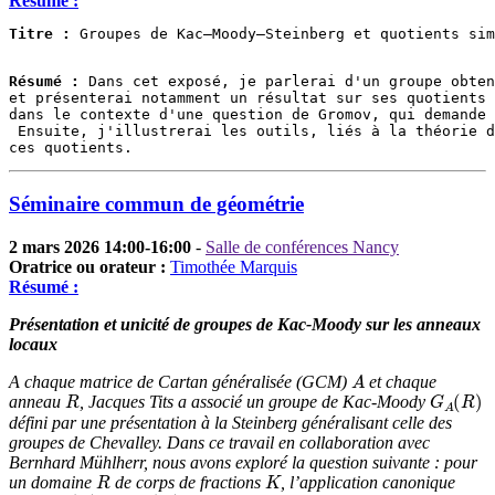
Résumé :
Titre :
 Groupes de Kac–Moody–Steinberg et quotients sim
Résumé :
 Dans cet exposé, je parlerai d'un groupe obten
et présenterai notamment un résultat sur ses quotients 
dans le contexte d'une question de Gromov, qui demande 
 Ensuite, j'illustrerai les outils, liés à la théorie d
ces quotients.
Séminaire commun de géométrie
2 mars 2026 14:00-16:00
-
Salle de conférences Nancy
Oratrice ou orateur :
Timothée Marquis
Résumé :
Présentation et unicité de groupes de Kac-Moody sur les anneaux
locaux
A
A chaque matrice de Cartan généralisée (GCM)
et chaque
R
G
A
(
R
)
anneau
, Jacques Tits a associé un groupe de Kac-Moody
défini par une présentation à la Steinberg généralisant celle des
groupes de Chevalley. Dans ce travail en collaboration avec
Bernhard Mühlherr, nous avons exploré la question suivante : pour
R
K
un domaine
de corps de fractions
, l’application canonique
ϕ
R
:
G
A
(
R
)
→
G
A
(
K
)