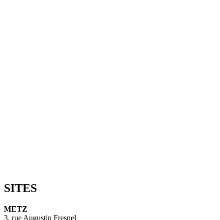
SITES
METZ
3, rue Augustin Fresnel