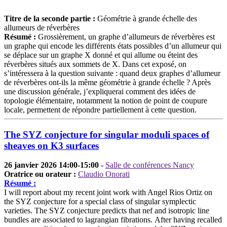
Titre de la seconde partie :
Géométrie à grande échelle des
allumeurs de réverbères
Résumé :
Grossièrement, un graphe d’allumeurs de réverbères est
un graphe qui encode les différents états possibles d’un allumeur qui
se déplace sur un graphe X donné et qui allume ou éteint des
réverbères situés aux sommets de X. Dans cet exposé, on
s’intéressera à la question suivante : quand deux graphes d’allumeur
de réverbères ont-ils la même géométrie à grande échelle ? Après
une discussion générale, j’expliquerai comment des idées de
topologie élémentaire, notamment la notion de point de coupure
locale, permettent de répondre partiellement à cette question.
The SYZ conjecture for singular moduli spaces of
sheaves on K3 surfaces
26 janvier 2026 14:00-15:00
-
Salle de conférences Nancy
Oratrice ou orateur :
Claudio Onorati
Résumé :
I will report about my recent joint work with Angel Rios Ortiz on
the SYZ conjecture for a special class of singular symplectic
varieties. The SYZ conjecture predicts that nef and isotropic line
bundles are associated to lagrangian fibrations. After having recalled