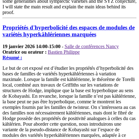
some generalities about symplectic varieties and the SYZ conjecture,
I will state the main result and explain the main ideas behind its
proof.
Propriétés d'hyperbolicité des espaces de modules de
variétés hyperkählériennes marquées
19 janvier 2026 14:00-15:00
-
Salle de conférences Nancy
Oratrice ou orateur :
Bastien Philippe
Résumé :
Le but de cet exposé est d’étudier les propriétés d’hyperbolicité des
bases de familles de variétés hyperkählériennes à variation
maximale. Lorsque la famille est kählérienne, le théorème de Torelli
local, combiné aux travaux de Griffiths sur les variations de
structures de Hodge, implique que la base est hyperbolique au sens
de Kobayashi. En revanche, lorsque la famille n’est pas kählérienne,
la base peut ne pas être hyperbolique, comme le montrent les
exemples fournis par les familles de twisteur. On s’intéressera au cas
des familles non nécessairement kählériennes, mais dont le fibré de
Hodge possède des propriétés de positivité analogues à celles du cas
kählérien. Pour aborder cette question, nous introduirons une
variante de la pseudo-distance de Kobayashi sur l’espace de
modules des variétés hyperkählériennes marquées, adaptée à ce