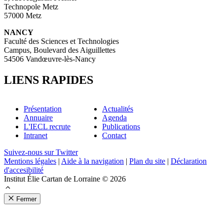
Technopole Metz
57000 Metz
NANCY
Faculté des Sciences et Technologies
Campus, Boulevard des Aiguillettes
54506 Vandœuvre-lès-Nancy
LIENS RAPIDES
Présentation
Actualités
Annuaire
Agenda
L'IECL recrute
Publications
Intranet
Contact
Suivez-nous sur Twitter
Mentions légales
|
Aide à la navigation
|
Plan du site
|
Déclaration
d'accesibilité
Institut Élie Cartan de Lorraine © 2026
Fermer