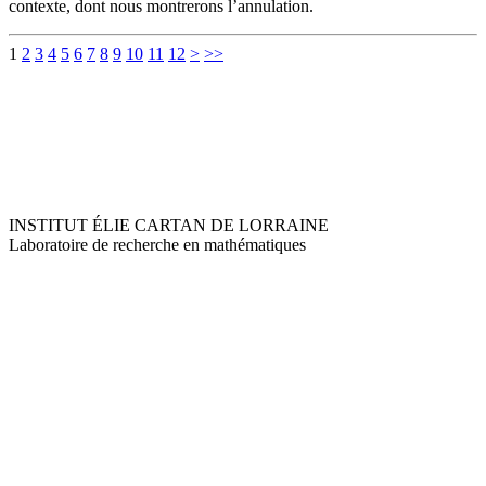
contexte, dont nous montrerons l’annulation.
1
2
3
4
5
6
7
8
9
10
11
12
>
>>
INSTITUT ÉLIE CARTAN DE LORRAINE
Laboratoire de recherche en mathématiques