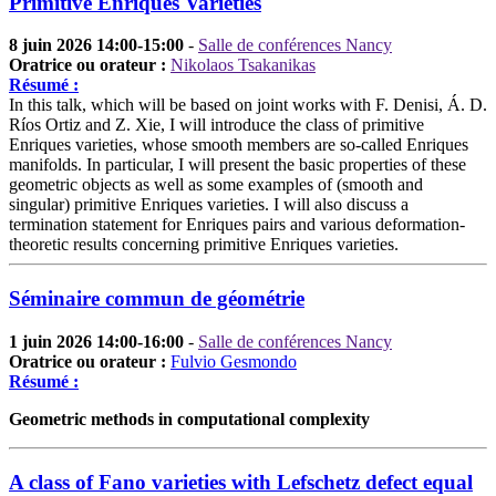
Primitive Enriques Varieties
8 juin 2026 14:00-15:00
-
Salle de conférences Nancy
Oratrice ou orateur :
Nikolaos Tsakanikas
Résumé :
In this talk, which will be based on joint works with F. Denisi, Á. D.
Ríos Ortiz and Z. Xie, I will introduce the class of primitive
Enriques varieties, whose smooth members are so-called Enriques
manifolds. In particular, I will present the basic properties of these
geometric objects as well as some examples of (smooth and
singular) primitive Enriques varieties. I will also discuss a
termination statement for Enriques pairs and various deformation-
theoretic results concerning primitive Enriques varieties.
Séminaire commun de géométrie
1 juin 2026 14:00-16:00
-
Salle de conférences Nancy
Oratrice ou orateur :
Fulvio Gesmondo
Résumé :
Geometric methods in computational complexity
A class of Fano varieties with Lefschetz defect equal