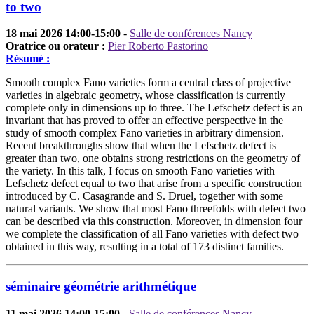
to two
18 mai 2026 14:00-15:00
-
Salle de conférences Nancy
Oratrice ou orateur :
Pier Roberto Pastorino
Résumé :
Smooth complex Fano varieties form a central class of projective
varieties in algebraic geometry, whose classification is currently
complete only in dimensions up to three. The Lefschetz defect is an
invariant that has proved to offer an effective perspective in the
study of smooth complex Fano varieties in arbitrary dimension.
Recent breakthroughs show that when the Lefschetz defect is
greater than two, one obtains strong restrictions on the geometry of
the variety. In this talk, I focus on smooth Fano varieties with
Lefschetz defect equal to two that arise from a specific construction
introduced by C. Casagrande and S. Druel, together with some
natural variants. We show that most Fano threefolds with defect two
can be described via this construction. Moreover, in dimension four
we complete the classification of all Fano varieties with defect two
obtained in this way, resulting in a total of 173 distinct families.
séminaire géométrie arithmétique
11 mai 2026 14:00-15:00
-
Salle de conférences Nancy