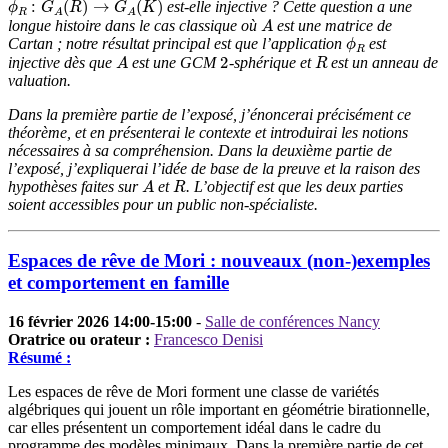
est-elle injective ? Cette question a une
A
longue histoire dans le cas classique où
est une matrice de
ϕ
R
Cartan ; notre résultat principal est que l’application
est
A
2
R
injective dès que
est une GCM
-sphérique et
est un anneau de
valuation.
Dans la première partie de l’exposé, j’énoncerai précisément ce
théorème, et en présenterai le contexte et introduirai les notions
nécessaires à sa compréhension. Dans la deuxième partie de
l’exposé, j’expliquerai l’idée de base de la preuve et la raison des
A
R
hypothèses faites sur
et
. L’objectif est que les deux parties
soient accessibles pour un public non-spécialiste.
Espaces de rêve de Mori : nouveaux (non-)exemples
et comportement en famille
16 février 2026 14:00-15:00
-
Salle de conférences Nancy
Oratrice ou orateur :
Francesco Denisi
Résumé :
Les espaces de rêve de Mori forment une classe de variétés
algébriques qui jouent un rôle important en géométrie birationnelle,
car elles présentent un comportement idéal dans le cadre du
programme des modèles minimaux. Dans la première partie de cet