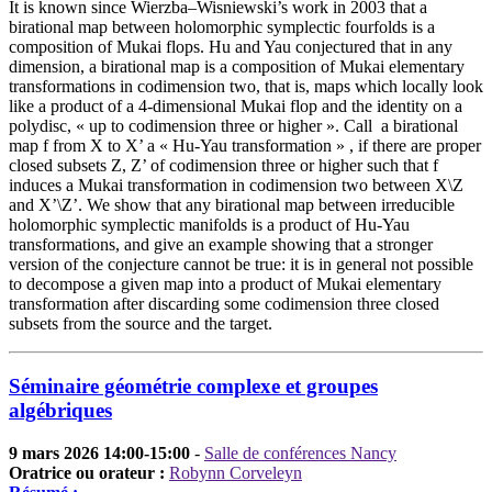
It is known since Wierzba–Wisniewski’s work in 2003 that a
birational map between holomorphic symplectic fourfolds is a
composition of Mukai flops. Hu and Yau conjectured that in any
dimension, a birational map is a composition of Mukai elementary
transformations in codimension two, that is, maps which locally look
like a product of a 4-dimensional Mukai flop and the identity on a
polydisc, « up to codimension three or higher ». Call a birational
map f from X to X’ a « Hu-Yau transformation » , if there are proper
closed subsets Z, Z’ of codimension three or higher such that f
induces a Mukai transformation in codimension two between X\Z
and X’\Z’. We show that any birational map between irreducible
holomorphic symplectic manifolds is a product of Hu-Yau
transformations, and give an example showing that a stronger
version of the conjecture cannot be true: it is in general not possible
to decompose a given map into a product of Mukai elementary
transformation after discarding some codimension three closed
subsets from the source and the target.
Séminaire géométrie complexe et groupes
algébriques
9 mars 2026 14:00-15:00
-
Salle de conférences Nancy
Oratrice ou orateur :
Robynn Corveleyn