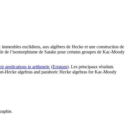
x immeubles euclidiens, aux algèbres de Hecke et une construction de
 celle de l’isomorphisme de Satake pour certains groupes de Kac-Moody
ir applications in arithmetic
(
Erratum
). Les principaux résultats
ahori-Hecke algebras and parahoric Hecke algebras for Kac-Moody
raphie.