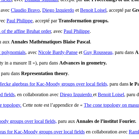
avec
Claudio Bravo
,
Diego Izquierdo
et
Benoit Loisel
, accepté par
Gr
avec
Paul Philippe
, accepté par
Transformation groups.
of the affine Bruhat order
, avec
Paul Philippe
.
u aux
Annales Mathématiques Blaise Pascal
.
 polynomials
, avec
Nicole Bardy-Panse
et
Guy Rousseau,
paru dans
A
y in a masure II »), paru dans
Advances in geometry.
, paru dans
Representation theory
.
-Hecke algebras for Kac-Moody groups over local fields,
paru dans
le P
d fields
, en collaboration avec
Diego Izquierdo
et
Benoit Loisel
, paru 
e topology.
Cette note est l’appendice de «
The cone topology on masu
ody groups over local fields,
paru aux
Annales de l’institut Fourier.
as for Kac-Moody groups over local fields
en collaboration avec
Raml