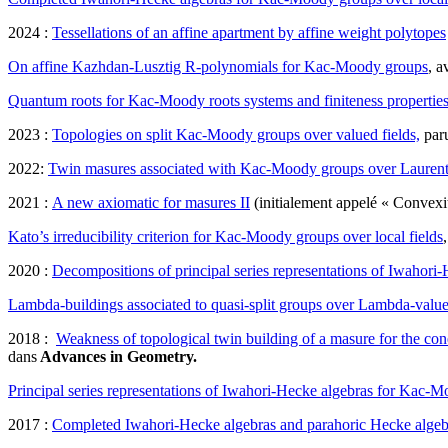
2024 :
Tessellations of an affine apartment by affine weight polytopes
On affine Kazhdan-Lusztig R-polynomials for Kac-Moody groups
, 
Quantum roots for Kac-Moody roots systems and finiteness properties 
2023 :
Topologies on split Kac-Moody groups over valued fields,
par
2022:
Twin masures associated with Kac-Moody groups over Laurent
2021 :
A new axiomatic for masures II
(initialement appelé « Convexit
Kato’s irreducibility criterion for Kac-Moody groups over local fields
2020 :
Decompositions of principal series representations of Iwahori
Lambda-buildings associated to quasi-split groups over Lambda-value
2018 :
Weakness of topological twin building of a masure for the con
dans
Advances in Geometry.
Principal series representations of Iwahori-Hecke algebras for Kac-Mo
2017 :
Completed Iwahori-Hecke algebras and parahoric Hecke algebr