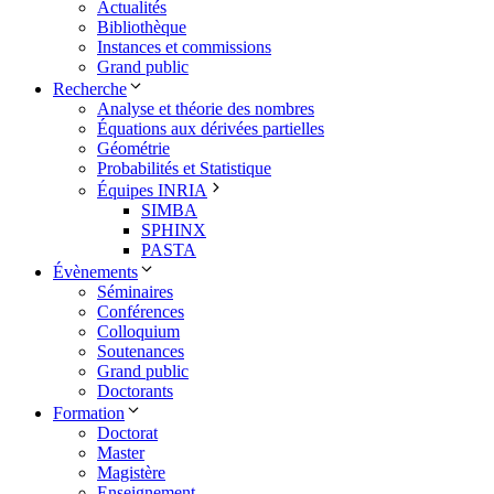
Actualités
Bibliothèque
Instances et commissions
Grand public
Recherche
Analyse et théorie des nombres
Équations aux dérivées partielles
Géométrie
Probabilités et Statistique
Équipes INRIA
SIMBA
SPHINX
PASTA
Évènements
Séminaires
Conférences
Colloquium
Soutenances
Grand public
Doctorants
Formation
Doctorat
Master
Magistère
Enseignement