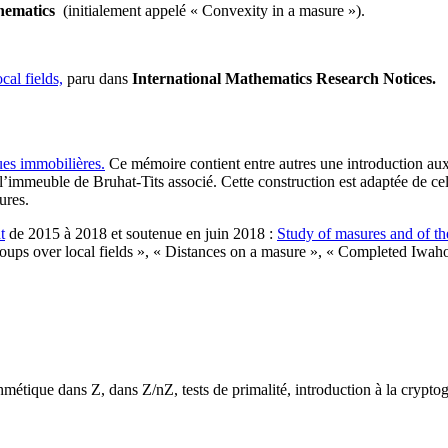
thematics
(initialement appelé « Convexity in a masure »).
al fields,
paru dans
International Mathematics Research Notices.
es immobilières.
Ce mémoire contient entre autres une introduction au
t l’immeuble de Bruhat-Tits associé. Cette construction est adaptée de
ures.
t
de 2015 à 2018 et soutenue en juin 2018 :
Study of masures and of the
roups over local fields », « Distances on a masure », « Completed Iw
étique dans Z, dans Z/nZ, tests de primalité, introduction à la cryptog