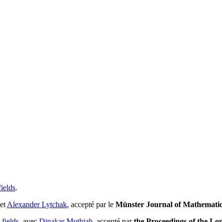
ields
.
et
Alexander Lytchak
, accepté par le
Münster Journal of Mathemati
fields
, avec
Dinakar Muthiah
, accepté par
the Proceedings of the Lo