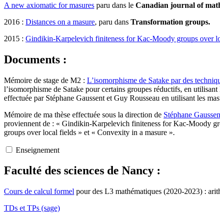
A new axiomatic for masures
paru dans le
Canadian journal of ma
2016 :
Distances on a masure
, paru dans
Transformation groups.
2015 :
Gindikin-Karpelevich finiteness for Kac-Moody groups over loc
Documents :
Mémoire de stage de M2 :
L’isomorphisme de Satake par des techniqu
l’isomorphisme de Satake pour certains groupes réductifs, en utilisan
effectuée par Stéphane Gaussent et Guy Rousseau en utilisant les mas
Mémoire de ma thèse effectuée sous la direction de
Stéphane Gaussen
proviennent de : « Gindikin-Karpelevich finiteness for Kac-Moody g
groups over local fields » et « Convexity in a masure ».
Enseignement
Faculté des sciences de Nancy :
Cours de calcul formel
pour des L3 mathématiques (2020-2023) : arithm
TDs et TPs (sage)