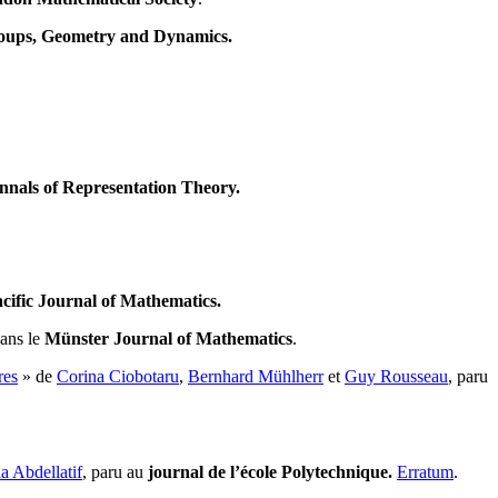
oups, Geometry and Dynamics.
nnals of Representation Theory.
acific Journal of Mathematics.
dans le
Münster Journal of Mathematics
.
res
» de
Corina Ciobotaru
,
Bernhard Mühlherr
et
Guy Rousseau
, paru
a Abdellatif
, paru au
journal de l’école Polytechnique.
Erratum
.