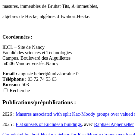
Λ
masures, immeubles de Bruhat-Tits,
-immeubles,
algèbres de Hecke, algèbres d’Iwahori-Hecke.
Coordonnées :
IECL – Site de Nancy
Faculté des sciences et Technologies
Campus, Boulevard des Aiguillettes
54506 Vandœuvre-lès-Nancy
Email :
auguste.hebert@univ-lorraine.fr
Téléphone :
03 72 74 53 63
Bureau :
503
Recherche
Publications/prépublications :
2026 :
Masures associated with split Kac-Moody groups over valued f
2025 :
Flat subsets of Euclidean buildings
, avec
Raphael Appenzeller
Completed Iwahori-Hecke algebras for Kac-Moody groups over local 