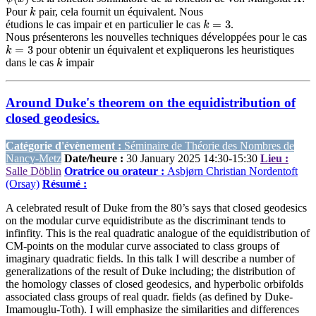
k
Pour
pair, cela fournit un équivalent. Nous
k
=
3
étudions le cas impair et en particulier le cas
.
Nous présenterons les nouvelles techniques développées pour le cas
k
=
3
pour obtenir un équivalent et expliquerons les heuristiques
k
dans le cas
impair
Around Duke's theorem on the equidistribution of
closed geodesics.
Catégorie d'évènement :
Séminaire de Théorie des Nombres de
Nancy-Metz
Date/heure :
30 January 2025 14:30-15:30
Lieu :
Salle Döblin
Oratrice ou orateur :
Asbjørn Christian Nordentoft
(Orsay)
Résumé :
A celebrated result of Duke from the 80’s says that closed geodesics
on the modular curve equidistribute as the discriminant tends to
infinfity. This is the real quadratic analogue of the equidistribution of
CM-points on the modular curve associated to class groups of
imaginary quadratic fields. In this talk I will describe a number of
generalizations of the result of Duke including; the distribution of
the homology classes of closed geodesics, and hyperbolic orbifolds
associated class groups of real quadr. fields (as defined by Duke-
Imamouglu-Toth). I will emphasize the similarities and differences