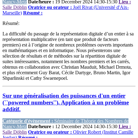
Nancy-Metz
Date/heure :
19 December 2024 14:30-15:30
Lieu :
Salle Döblin
Oratrice ou orateur :
Joël Rivat (Université d'Aix-
Marseille)
Résumé :
Résumé:
La difficulté du passage de la représentation digitale d’un entier à sa
représentation multiplicative (en tant que produit de facteurs
premiers) est à l’origine de nombreux problèmes ouverts importants
en mathématiques et en informatique. Nous présenterons une
sélection de résultats et de méthodes sur la répartition digitale de
suites intéressantes, notamment les nombres premiers et les carrés,
obtenus en collaboration avec Christian Mauduit, Michael Drmota,
et plus récemment Guy Barat, Cécile Dartyge, Bruno Martin, Igor
Shparlinski et Cathy Swaenepoel.
Sur une généralisation des puissances d'un entier
(``powered numbers''). Application à un problème
additif.
Catégorie d'évènement :
Séminaire de Théorie des Nombres de
Nancy-Metz
Date/heure :
12 December 2024 14:30-15:30
Lieu :
Salle Döblin
Oratrice ou orateur :
Olivier Robert (Institut Camille
Jordan)
Résumé :