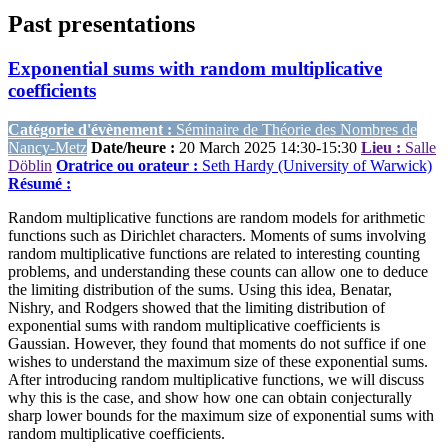
Past presentations
Exponential sums with random multiplicative
coefficients
Catégorie d'évènement :
Séminaire de Théorie des Nombres de
Nancy-Metz
Date/heure :
20 March 2025 14:30-15:30
Lieu :
Salle
Döblin
Oratrice ou orateur :
Seth Hardy (University of Warwick)
Résumé :
Random multiplicative functions are random models for arithmetic
functions such as Dirichlet characters. Moments of sums involving
random multiplicative functions are related to interesting counting
problems, and understanding these counts can allow one to deduce
the limiting distribution of the sums. Using this idea, Benatar,
Nishry, and Rodgers showed that the limiting distribution of
exponential sums with random multiplicative coefficients is
Gaussian. However, they found that moments do not suffice if one
wishes to understand the maximum size of these exponential sums.
After introducing random multiplicative functions, we will discuss
why this is the case, and show how one can obtain conjecturally
sharp lower bounds for the maximum size of exponential sums with
random multiplicative coefficients.