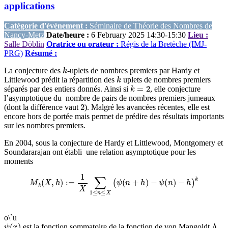
applications
Catégorie d'évènement :
Séminaire de Théorie des Nombres de
Nancy-Metz
Date/heure :
6 February 2025 14:30-15:30
Lieu :
Salle Döblin
Oratrice ou orateur :
Régis de la Bretèche (IMJ-
PRG)
Résumé :
k
La conjecture des
-uplets de nombres premiers par Hardy et
k
Littlewood prédit la répartition des
uplets de nombres premiers
k
=
2
séparés par des entiers donnés. Ainsi si
, elle conjecture
l’asymptotique du nombre de pairs de nombres premiers jumeaux
2
(dont la différence vaut
). Malgré les avancées récentes, elle est
encore hors de portée mais permet de prédire des résultats importants
sur les nombres premiers.
En 2004, sous la conjecture de Hardy et Littlewood, Montgomery et
Soundararajan ont établi une relation asymptotique pour les
moments
M
k
(
X
,
h
)
:=
1
X
∑
1
≤
n
≤
X
(
ψ
(
n
+
h
)
−
ψ
(
n
)
−
h
)
k
o\`u
ψ
(
x
)
Λ
.
est la fonction sommatoire de la fonction de von Mangoldt