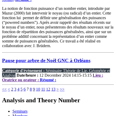
La notion de fonction puissance d’un nombre entier, introduite par
Mazur (2000) fait intervenir le noyau (ou radical) d’un entier. Cette
fonction lui permet de définir une généralisation des puissances
(“powered numbers”). Après avoir rappelé des résultats récents sur
le noyau d’un entier, nous présenterons des résultats nouveaux sur la
fonction de répartition des puissances généralisées, ainsi que sur un
problème additif concernant la représentation d’un entier comme
somme de puissances généralisées. Ce travail a été réalisé en
collaboration avec J. Brüdern.
Pause pour arbre de Noël GNC à Orléans
Catégorie d'évènement :
Séminaire Théorie de Lie, Géométrie et
Analyse
Date/heure :
12 December 2024 14:15-15:15
Lieu :
Oratrice ou orateur :
Résumé :
<<
<
2
3
4
5
6
7
8
9
10
11
12
13
>
>>
Analysis and Theory Number
Seminars
Members