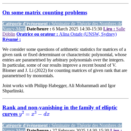
On some matrix counting problems
Catégorie d'évènement :
Séminaire de Théorie des Nombres de
Nancy-Metz
Date/heure :
6 March 2025 14:30-15:30
Lieu :
Salle
Döblin
Oratrice ou orateur :
Alina Ostafe (UNSW, Sydney)
Résumé :
We consider some questions of arithmetic statistics for matrices of a
given rank or fixed determinant or characteristic polynomial, whose
entries are parametrised by arbitrary polynomials over the integers.
In particular, some of our results improve a recent bound of V.
Blomer and J. Li (2022) for counting matrices of given rank that are
parametrised by monomials.
Joint works with Philipp Habegger, Ali Mohammadi and Igor
Shparlinski.
Rank and non-vanishing in the family of elliptic
y
2
=
x
3
−
d
x
curves
Catégorie d'évènement :
Séminaire de Théorie des Nombres de
Nancy-Metz
Date/heure :
27 February 2025 14:30-15:30
Lieu :