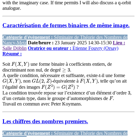
with the imaginary case. If time permits I will also discuss a q-orbit
analogue.
Caractérisation de formes binaires de même image.
Catégorie d'évènement :
Séminaire de Théorie des Nombres de
Nancy-Metz
Date/heure :
23 January 2025 14:30-15:30
Lieu :
Salle Döblin
Oratrice ou orateur :
Etienne Fouvry (Orsay)
Résumé :
F
(
X
,
Y
)
Soit
une forme binaire à coefficients entiers, de
≥
3
discriminant non nul, de degré
.
A quelle condition, nécessaire et suffisante, existe-t-il une forme
G
(
X
,
Y
)
G
L
(
2
,
Z
)
F
(
X
,
Y
)
, non
-équivalente à
, telle qu’on ait
F
(
Z
2
)
=
G
(
Z
2
)
l’égalité des images
?
3
La condition trouvée repose sur l’existence d’un élément d’ordre
,
F
d’un certain type, dans le groupe d’automorphismes de
.
Travail en commun avec Peter Koymans.
Les chiffres des nombres premiers.
Catégorie d'évènement :
Séminaire de Théorie des Nombres de