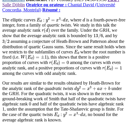
Salle Döblin
Oratrice ou orateur :
Chantal David (Université
Concordia, Montréal)
Résumé :
E
d
:
y
2
=
x
3
–
d
x
d
The elliptic curves
, where
is a fourth-power-free
integer, form a family of
quartic twists
. We study in this talk the
r
(
d
)
average analytic rank
over the family. Under the GRH, we
13
/
6
show that the average analytic rank is bounded by
, and by
3
/
2
assuming a conjecture of Heath-Brown and Patterson about the
distribution of quartic Gauss sums. Since the same result holds when
E
d
we restricts to the subfamilies of curves
where the root number is
W
(
E
d
)
=
±
1
fixed (i.e.
), this shows that there is a positive
r
(
E
d
)
=
0
proportion of curves with
among the curves with even
r
(
E
d
)
=
1
analytic rank, and a positive proportions of curves with
among the curves with odd analytic rank.
Our results are similar to the results obtained by Heath-Brown for
d
y
2
=
x
3
+
a
x
+
b
the analytic rank of the
quadratic twists
under
the GRH. For the quadratic twists, it was shown in the recent
ground-breaking work of Smith that half of the quadratic twists have
algebraic rank 0 and half of the quadratic twists have algebraic rank
1, under the assumption that the Tate-Shafarevic group is finite. For
E
d
:
y
2
=
x
3
–
d
x
the case of the quartic twists
, no bound for the
average algebraic rank is known.