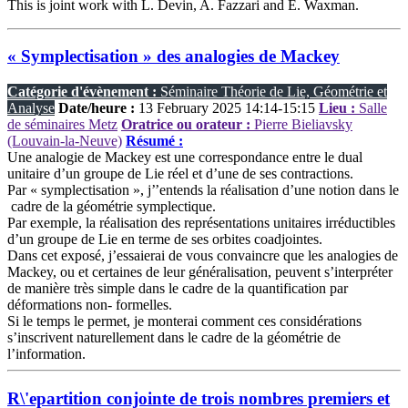
This is joint work with L. Devin, A. Fazzari and E. Waxman.
« Symplectisation » des analogies de Mackey
Catégorie d'évènement :
Séminaire Théorie de Lie, Géométrie et
Analyse
Date/heure :
13 February 2025 14:14-15:15
Lieu :
Salle
de séminaires Metz
Oratrice ou orateur :
Pierre Bieliavsky
(Louvain-la-Neuve)
Résumé :
Une analogie de Mackey est une correspondance entre le dual
unitaire d’un groupe de Lie réel et d’une de ses contractions.
Par « symplectisation », j’’entends la réalisation d’une notion dans le
cadre de la géométrie symplectique.
Par exemple, la réalisation des représentations unitaires irréductibles
d’un groupe de Lie en terme de ses orbites coadjointes.
Dans cet exposé, j’essaierai de vous convaincre que les analogies de
Mackey, ou et certaines de leur généralisation, peuvent s’interpréter
de manière très simple dans le cadre de la quantification par
déformations non- formelles.
Si le temps le permet, je monterai comment ces considérations
s’inscrivent naturellement dans le cadre de la géométrie de
l’information.
R\'epartition conjointe de trois nombres premiers et