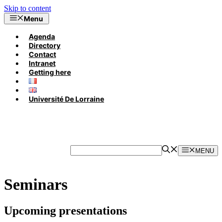
Skip to content
Menu
Agenda
Directory
Contact
Intranet
Getting here
Université De Lorraine
MENU
Seminars
Upcoming presentations